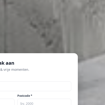
ak aan
 & vrije momenten.
Postcode *