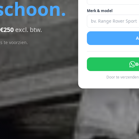
choon.
Merk & model
€250
excl. btw.
A
s te voorzien.
B
Door te verzenden 