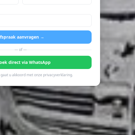
fspraak aanvragen →
— of —
oek direct via WhatsApp
gaat u akkoord met onze privacyverklaring.