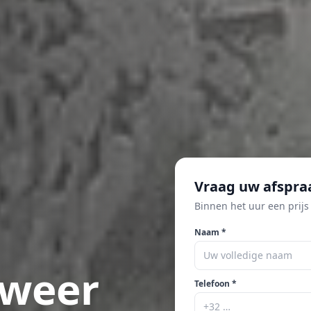
Vraag uw afspra
Binnen het uur een prijs
Naam *
weer
Telefoon *